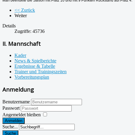
Man beendete die Saison mit Platz 10 und mit 9 Punkten Rückstand auf Platz 4.
<< Zurück
Weiter
Details
Zugriffe: 45736
II. Mannschaft
Kader
News & Spielberichte
Ergebnisse & Tabelle
Trainer und Trainingszeiten
Vorbereitungsplan
Anmeldung
Benutzername
Passwort
Angemeldet bleiben
Anmelden
Suche...
Suche