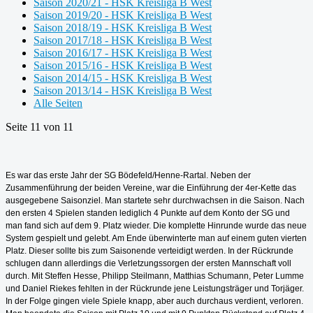
Saison 2020/21 - HSK Kreisliga B West
Saison 2019/20 - HSK Kreisliga B West
Saison 2018/19 - HSK Kreisliga B West
Saison 2017/18 - HSK Kreisliga B West
Saison 2016/17 - HSK Kreisliga B West
Saison 2015/16 - HSK Kreisliga B West
Saison 2014/15 - HSK Kreisliga B West
Saison 2013/14 - HSK Kreisliga B West
Alle Seiten
Seite 11 von 11
Es war das erste Jahr der SG Bödefeld/Henne-Rartal. Neben der
Zusammenführung der beiden Vereine, war die Einführung der 4er-Kette das
ausgegebene Saisonziel. Man startete sehr durchwachsen in die Saison. Nach
den ersten 4 Spielen standen lediglich 4 Punkte auf dem Konto der SG und
man fand sich auf dem 9. Platz wieder. Die komplette Hinrunde wurde das neue
System gespielt und gelebt. Am Ende überwinterte man auf einem guten vierten
Platz. Dieser sollte bis zum Saisonende verteidigt werden. In der Rückrunde
schlugen dann allerdings die Verletzungssorgen der ersten Mannschaft voll
durch. Mit Steffen Hesse, Philipp Steilmann, Matthias Schumann, Peter Lumme
und Daniel Riekes fehlten in der Rückrunde jene Leistungsträger und Torjäger.
In der Folge gingen viele Spiele knapp, aber auch durchaus verdient, verloren.