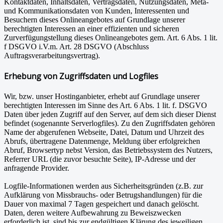
Kontaktdaten, Inhaltsdaten, Vertragsdaten, Nutzungsdaten, Meta-
und Kommunikationsdaten von Kunden, Interessenten und
Besuchern dieses Onlineangebotes auf Grundlage unserer
berechtigten Interessen an einer effizienten und sicheren
Zurverfügungstellung dieses Onlineangebotes gem. Art. 6 Abs. 1 lit.
f DSGVO i.V.m. Art. 28 DSGVO (Abschluss
Auftragsverarbeitungsvertrag).
Erhebung von Zugriffsdaten und Logfiles
Wir, bzw. unser Hostinganbieter, erhebt auf Grundlage unserer
berechtigten Interessen im Sinne des Art. 6 Abs. 1 lit. f. DSGVO
Daten über jeden Zugriff auf den Server, auf dem sich dieser Dienst
befindet (sogenannte Serverlogfiles). Zu den Zugriffsdaten gehören
Name der abgerufenen Webseite, Datei, Datum und Uhrzeit des
Abrufs, übertragene Datenmenge, Meldung über erfolgreichen
Abruf, Browsertyp nebst Version, das Betriebssystem des Nutzers,
Referrer URL (die zuvor besuchte Seite), IP-Adresse und der
anfragende Provider.
Logfile-Informationen werden aus Sicherheitsgründen (z.B. zur
Aufklärung von Missbrauchs- oder Betrugshandlungen) für die
Dauer von maximal 7 Tagen gespeichert und danach gelöscht.
Daten, deren weitere Aufbewahrung zu Beweiszwecken
erforderlich ist, sind bis zur endgültigen Klärung des jeweiligen