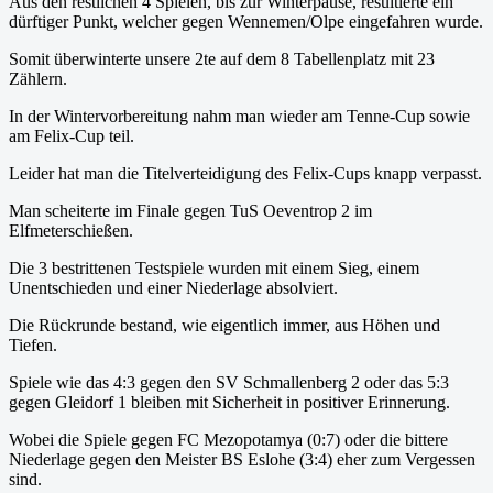
Aus den restlichen 4 Spielen, bis zur Winterpause, resultierte ein
dürftiger Punkt, welcher gegen Wennemen/Olpe eingefahren wurde.
Somit überwinterte unsere 2te auf dem 8 Tabellenplatz mit 23
Zählern.
In der Wintervorbereitung nahm man wieder am Tenne-Cup sowie
am Felix-Cup teil.
Leider hat man die Titelverteidigung des Felix-Cups knapp verpasst.
Man scheiterte im Finale gegen TuS Oeventrop 2 im
Elfmeterschießen.
Die 3 bestrittenen Testspiele wurden mit einem Sieg, einem
Unentschieden und einer Niederlage absolviert.
Die Rückrunde bestand, wie eigentlich immer, aus Höhen und
Tiefen.
Spiele wie das 4:3 gegen den SV Schmallenberg 2 oder das 5:3
gegen Gleidorf 1 bleiben mit Sicherheit in positiver Erinnerung.
Wobei die Spiele gegen FC Mezopotamya (0:7) oder die bittere
Niederlage gegen den Meister BS Eslohe (3:4) eher zum Vergessen
sind.