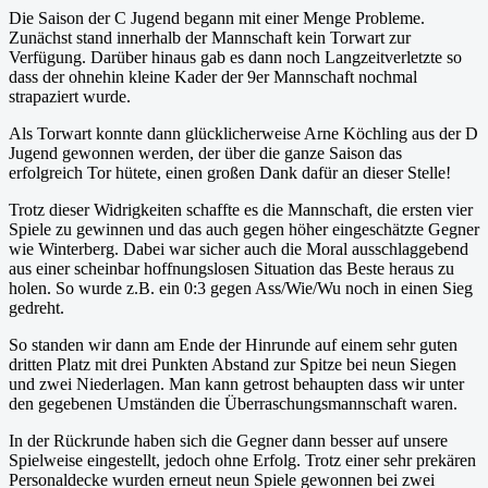
Die Saison der C Jugend begann mit einer Menge Probleme.
Zunächst stand innerhalb der Mannschaft kein Torwart zur
Verfügung. Darüber hinaus gab es dann noch Langzeitverletzte so
dass der ohnehin kleine Kader der 9er Mannschaft nochmal
strapaziert wurde.
Als Torwart konnte dann glücklicherweise Arne Köchling aus der D
Jugend gewonnen werden, der über die ganze Saison das
erfolgreich Tor hütete, einen großen Dank dafür an dieser Stelle!
Trotz dieser Widrigkeiten schaffte es die Mannschaft, die ersten vier
Spiele zu gewinnen und das auch gegen höher eingeschätzte Gegner
wie Winterberg. Dabei war sicher auch die Moral ausschlaggebend
aus einer scheinbar hoffnungslosen Situation das Beste heraus zu
holen. So wurde z.B. ein 0:3 gegen Ass/Wie/Wu noch in einen Sieg
gedreht.
So standen wir dann am Ende der Hinrunde auf einem sehr guten
dritten Platz mit drei Punkten Abstand zur Spitze bei neun Siegen
und zwei Niederlagen. Man kann getrost behaupten dass wir unter
den gegebenen Umständen die Überraschungsmannschaft waren.
In der Rückrunde haben sich die Gegner dann besser auf unsere
Spielweise eingestellt, jedoch ohne Erfolg. Trotz einer sehr prekären
Personaldecke wurden erneut neun Spiele gewonnen bei zwei