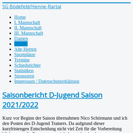
SG Bödefeld/Henne-Rartal
Home
I. Mannschaft
II. Mannschaft
III. Mannschaft
Damen
Jugend
Alte Herren
Sportplätze
Termine
Schiedsrichter
Statistiken
Sponsoren
Impressum / Datenschutzerklärung
Saisonbericht D-Jugend Saison
2021/2022
Kurz vor Beginn der Saison übernahmen Nico Schörmann und ich
den Posten des D-Jugend Trainers. Da aufgrund dieser
kurzfristengen Entscheidung nicht viel Zeit für die Vorbereitung