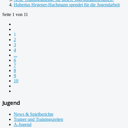
Hubertus Hegener-Hachmann spendet für die Jugendarbeit
Seite 1 von 11
1
2
3
4
...
6
7
8
9
10
Jugend
News & Spielberichte
Trainer und Trainingszeiten
A-Jugend